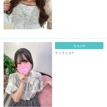
もも
(19)
ティラミス?