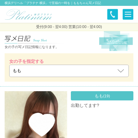
横浜デリヘル「プラチナ 横浜」で至福の一時を｜ももちゃん写メ日記
受付(9:00 - 翌4:00) 営業(10:00 - 翌4:00)
女の子の写メ日記情報になります。
女の子を指定する
もも
(19)
出勤してます?